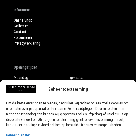
Informatie
Online Shop
Collectie
Contact
Retourneren
Privacyverklaring
Openingstijden
Maandag
gesloten
Dinsdag
10:00 - 17:30
Beheer toestemming
Woensdag
10:00 - 17:30
Donderdag
10:00 - 17:30
Vrijdag
10:00 - 17:30
Om de beste ervaringen te bieden, gebruiken wij technologieën zoals cookies om
Zaterdag
10:00 - 17:00
informatie over je apparaat op te slaan en/of te raadplegen. Door in te stemmen
Ook op afspraak
met deze technologieën kunnen wij gegevens zoals surfgedrag of unieke ID's op
deze site verwerken. Als je geen toestemming geeft of uw toestemming intrekt,
kan dit een nadelige invloed hebben op bepaalde functies en mogelijkheden.
Beheer diensten