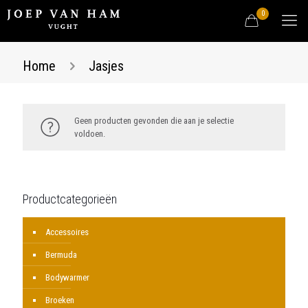
0
Home
Jasjes
Geen producten gevonden die aan je selectie
voldoen.
Productcategorieën
Accessoires
Bermuda
Bodywarmer
Broeken