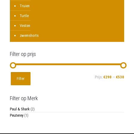
Truien
Turtle
Vesten
zwemshorts
Filter op prijs
Min.
Max.
Prijs:
€290
—
€530
Filter
prijs
prijs
Filter op Merk
Paul & Shark
(2)
Peuterey
(1)