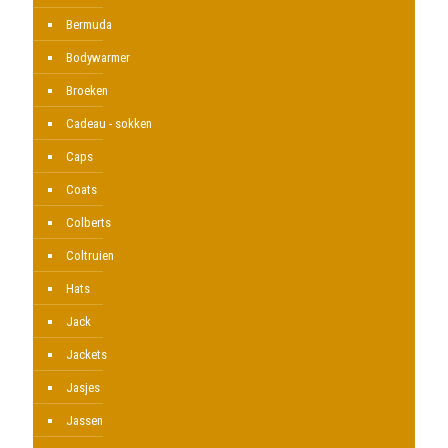
worden
op
Bermuda
de
Bodywarmer
productpagina
Broeken
Cadeau - sokken
Caps
Coats
Colberts
Coltruien
Hats
Jack
Jackets
Jasjes
Jassen