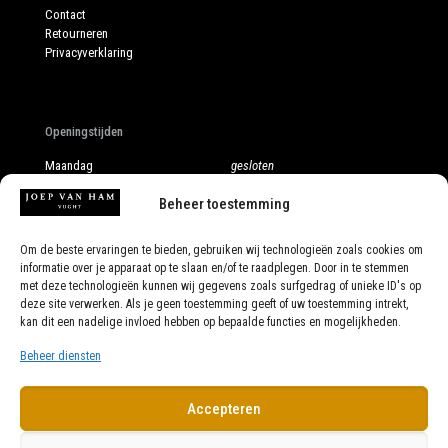
Contact
Retourneren
Privacyverklaring
Openingstijden
Maandag
gesloten
Dinsdag
10:00 - 17:30
Beheer toestemming
Woensdag
10:00 - 17:30
Donderdag
10:00 - 17:30
Vrijdag
10:00 - 17:30
Om de beste ervaringen te bieden, gebruiken wij technologieën zoals cookies om
Zaterdag
10:00 - 17:00
informatie over je apparaat op te slaan en/of te raadplegen. Door in te stemmen
Ook op afspraak
met deze technologieën kunnen wij gegevens zoals surfgedrag of unieke ID's op
deze site verwerken. Als je geen toestemming geeft of uw toestemming intrekt,
kan dit een nadelige invloed hebben op bepaalde functies en mogelijkheden.
Beheer diensten
Accepteren