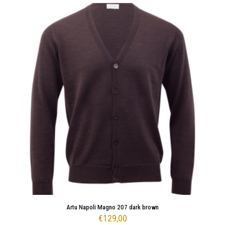
meerdere
variaties.
Deze
optie
kan
gekozen
worden
op
de
productpagina
Artu Napoli Magno 207 dark brown
€
129,00