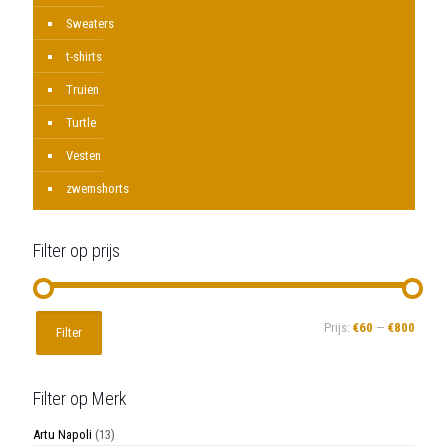
Sweaters
t-shirts
Truien
Turtle
Vesten
zwemshorts
Filter op prijs
Min.
Max.
Prijs:
€60
—
€800
Filter
prijs
prijs
Filter op Merk
Artu Napoli
(13)