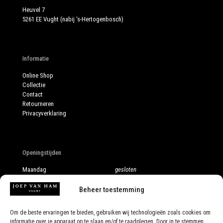
Heuvel 7
5261 EE Vught (nabij ‘s-Hertogenbosch)
Informatie
Online Shop
Collectie
Contact
Retourneren
Privacyverklaring
Openingstijden
Maandag
gesloten
Dinsdag
10:00 - 17:30
Woensdag
10:00 - 17:30
Beheer toestemming
Donderdag
10:00 - 17:30
Vrijdag
10:00 - 17:30
Om de beste ervaringen te bieden, gebruiken wij technologieën zoals cookies om
Zaterdag
10:00 - 17:00
informatie over je apparaat op te slaan en/of te raadplegen. Door in te stemmen