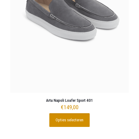
Artu Napoli Loafer Sport 401
€
149,00
Opties selecteren
Dit
product
heeft