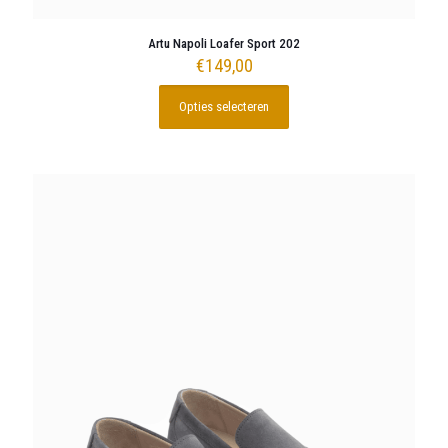
Artu Napoli Loafer Sport 202
€
149,00
Opties selecteren
Dit
product
heeft
meerdere
variaties.
Deze
optie
kan
gekozen
worden
op
de
productpagina