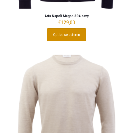
Artu Napoli Magno 304 navy
€
129,00
Opties selecteren
Dit
product
heeft
meerdere
variaties.
Deze
optie
kan
gekozen
worden
op
de
productpagina