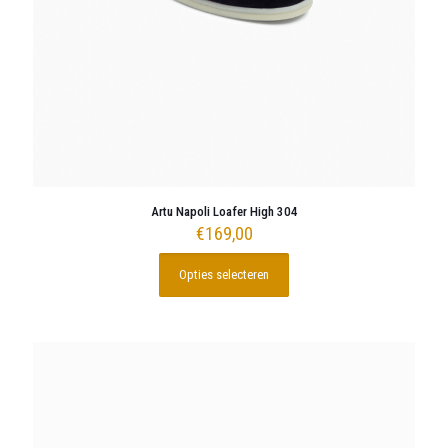
Artu Napoli Loafer High 304
€
169,00
Opties selecteren
Dit
product
heeft
meerdere
variaties.
Deze
optie
kan
gekozen