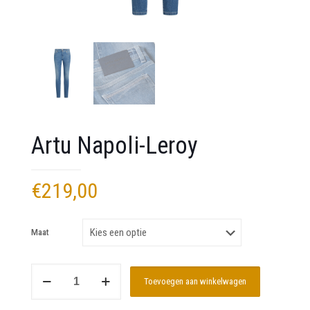
Artu Napoli-Leroy
€
219,00
Maat
Artu
Toevoegen aan winkelwagen
Napoli-
Leroy
aantal