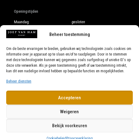
Openingstijden
Maandag
gesloten
Dinsdag
10:00 - 17:30
Woensdag
10:00 - 17:30
Beheer toestemming
Donderdag
10:00 - 17:30
Vrijdag
10:00 - 17:30
Om de beste ervaringen te bieden, gebruiken wij technologieën zoals cookies om
Zaterdag
10:00 - 17:00
informatie over je apparaat op te slaan en/of te raadplegen. Door in te stemmen
Ook op afspraak
met deze technologieën kunnen wij gegevens zoals surfgedrag of unieke ID's op
deze site verwerken. Als je geen toestemming geeft of uw toestemming intrekt,
kan dit een nadelige invloed hebben op bepaalde functies en mogelijkheden.
Beheer diensten
Accepteren
Weigeren
Bekijk voorkeuren
website door
Cookiebeleid
Privacyverklaring