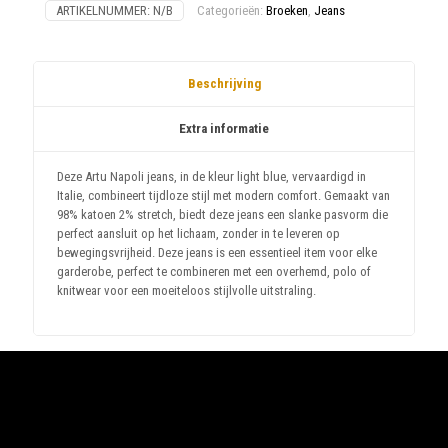
ARTIKELNUMMER:
N/B
Categorieën:
Broeken
,
Jeans
Beschrijving
Extra informatie
Deze Artu Napoli jeans, in de kleur light blue, vervaardigd in
Italie, combineert tijdloze stijl met modern comfort. Gemaakt van
98% katoen 2% stretch, biedt deze jeans een slanke pasvorm die
perfect aansluit op het lichaam, zonder in te leveren op
bewegingsvrijheid. Deze jeans is een essentieel item voor elke
garderobe, perfect te combineren met een overhemd, polo of
knitwear voor een moeiteloos stijlvolle uitstraling.