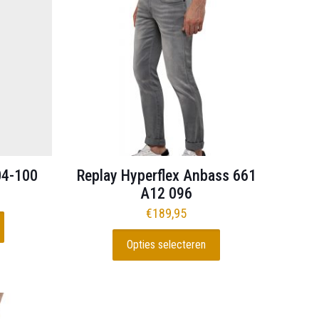
Deze
optie
kan
gekozen
worden
op
de
productpagina
04-100
Replay Hyperflex Anbass 661
A12 096
€
189,95
Opties selecteren
Dit
product
heeft
meerdere