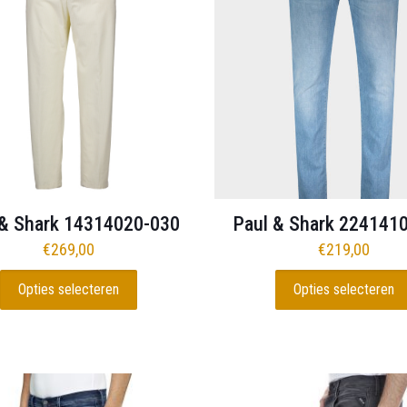
de
de
productpagina
productpagina
 & Shark 14314020-030
Paul & Shark 224141
€
269,00
€
219,00
Opties selecteren
Opties selecteren
Dit
Dit
product
product
heeft
heeft
meerdere
meerdere
variaties.
variaties.