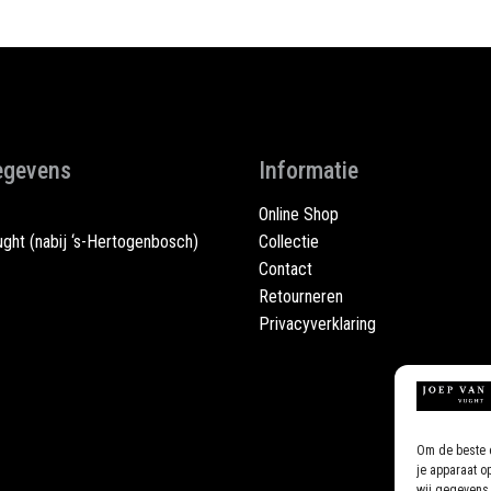
meerdere
meerdere
variaties.
variaties.
Deze
Deze
optie
optie
kan
kan
gekozen
gekozen
egevens
Informatie
worden
worden
op
op
Online Shop
de
de
ght (nabij ‘s-Hertogenbosch)
Collectie
productpagina
productpagina
Contact
Retourneren
Privacyverklaring
Om de beste e
je apparaat o
wij gegevens 