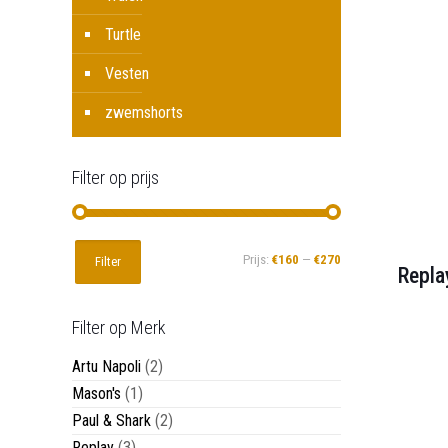
Turtle
Vesten
zwemshorts
Filter op prijs
Min.
Max.
Prijs:
€160
—
€270
Filter
Repla
prijs
prijs
Filter op Merk
Artu Napoli
(2)
Mason's
(1)
Paul & Shark
(2)
Replay
(3)