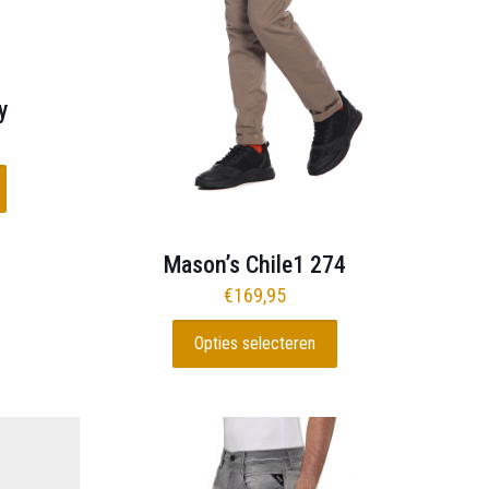
y
Mason’s Chile1 274
€
169,95
Opties selecteren
Dit
product
heeft
meerdere
variaties.