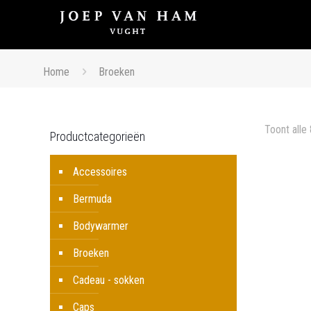
Home
Broeken
Toont alle 
Productcategorieën
Accessoires
Bermuda
Bodywarmer
Broeken
Cadeau - sokken
Caps