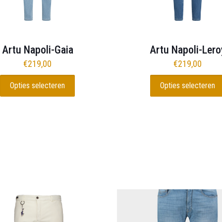
Artu Napoli-Gaia
Artu Napoli-Lero
€
219,00
€
219,00
Opties selecteren
Opties selecteren
Dit
Dit
product
product
heeft
heeft
meerdere
meerdere
variaties.
variaties.
Deze
Deze
optie
optie
kan
kan
gekozen
gekozen
worden
worden
op
op