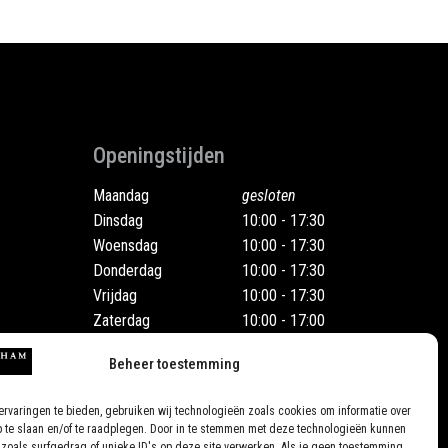
Openingstijden
Maandag
gesloten
Dinsdag
10:00 - 17:30
Woensdag
10:00 - 17:30
Donderdag
10:00 - 17:30
Vrijdag
10:00 - 17:30
Zaterdag
10:00 - 17:00
Ook op afspraak
Beheer toestemming
rvaringen te bieden, gebruiken wij technologieën zoals cookies om informatie over
p te slaan en/of te raadplegen. Door in te stemmen met deze technologieën kunnen
zoals surfgedrag of unieke ID's op deze site verwerken. Als je geen toestemming