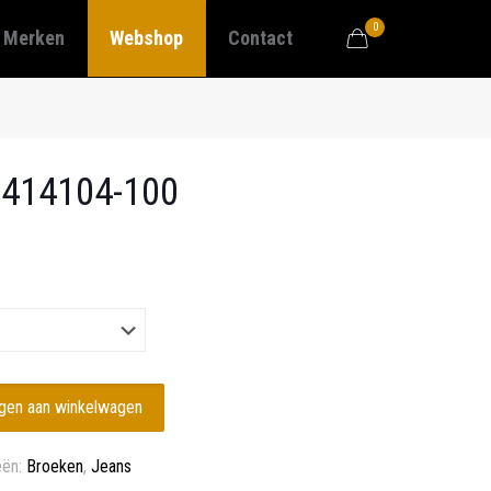
0
Merken
Webshop
Contact
2414104-100
gen aan winkelwagen
eën:
Broeken
,
Jeans