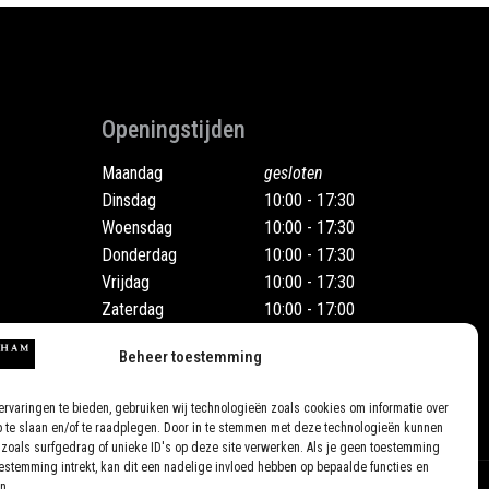
Openingstijden
Maandag
gesloten
Dinsdag
10:00 - 17:30
Woensdag
10:00 - 17:30
Donderdag
10:00 - 17:30
Vrijdag
10:00 - 17:30
Zaterdag
10:00 - 17:00
Ook op afspraak
Beheer toestemming
rvaringen te bieden, gebruiken wij technologieën zoals cookies om informatie over
p te slaan en/of te raadplegen. Door in te stemmen met deze technologieën kunnen
zoals surfgedrag of unieke ID's op deze site verwerken. Als je geen toestemming
oestemming intrekt, kan dit een nadelige invloed hebben op bepaalde functies en
n.