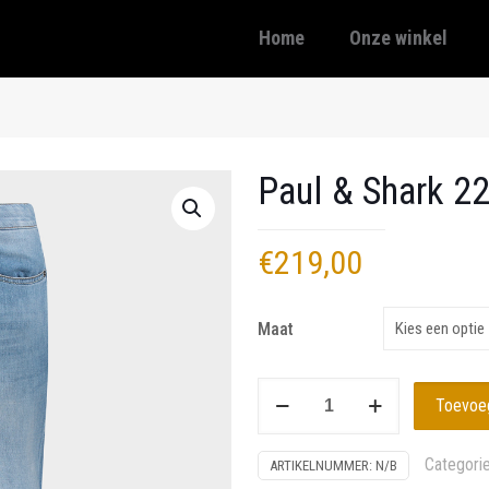
Home
Onze winkel
Paul & Shark 2
€
219,00
Maat
Paul
Toevoe
&
Shark
Categori
ARTIKELNUMMER:
N/B
22414104-