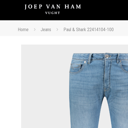
Home
Jeans
Paul & Shark 22414104-100