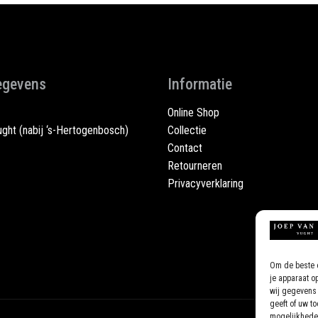
egevens
Informatie
Online Shop
ght (nabij ‘s-Hertogenbosch)
Collectie
Contact
Retourneren
Privacyverklaring
Om de beste e
je apparaat o
wij gegevens 
geeft of uw t
mogelijkhede