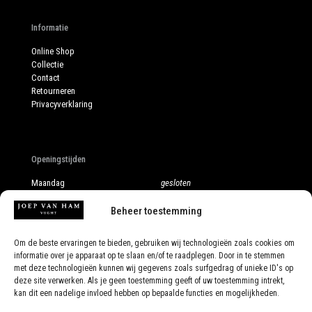
Informatie
Online Shop
Collectie
Contact
Retourneren
Privacyverklaring
Openingstijden
Maandag
gesloten
Dinsdag
10:00 - 17:30
Woensdag
10:00 - 17:30
Beheer toestemming
Donderdag
10:00 - 17:30
Vrijdag
10:00 - 17:30
Om de beste ervaringen te bieden, gebruiken wij technologieën zoals cookies om
Zaterdag
10:00 - 17:00
informatie over je apparaat op te slaan en/of te raadplegen. Door in te stemmen
Ook op afspraak
met deze technologieën kunnen wij gegevens zoals surfgedrag of unieke ID's op
deze site verwerken. Als je geen toestemming geeft of uw toestemming intrekt,
kan dit een nadelige invloed hebben op bepaalde functies en mogelijkheden.