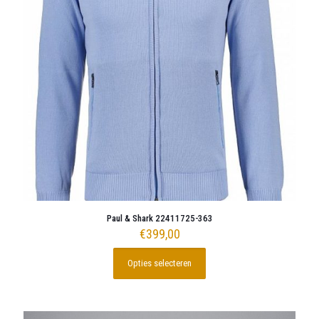
worden
op
de
productpagina
Paul & Shark 22411725-363
€
399,00
Opties selecteren
Dit
product
heeft
meerdere