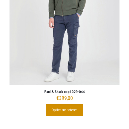
Paul & Shark cop1029-044
€
399,00
Opties selecteren
Dit
product
heeft
meerdere