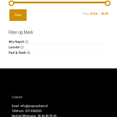
Min.
Max.
Prijs:
€120
—
€570
Filter
prijs
prijs
Filter op Merk
Artu Napoli
(2)
Lacoste
(2)
Paul & Shark
(6)
Contact
Email:
info@joepvanham.nl
Telefoon:
073 6560265
Mobiel/Whatsapp:
06 46 80 95 05