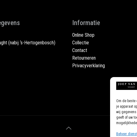
egevens
Informatie
Online Shop
ght (nabij ‘s-Hertogenbosch)
Collectie
Contact
Retourneren
Privacyverklaring
Om de beste e
je apparaat o
wij gegevens 
geeft of uw t
mogelijkhede
Beheer diens