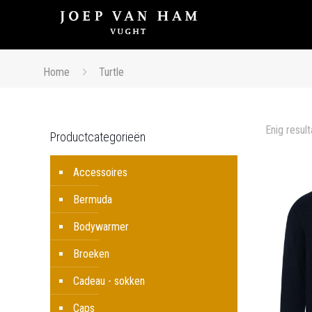
Home
Turtle
Enig result
Productcategorieën
Accessoires
Bermuda
Bodywarmer
Broeken
Cadeau - sokken
Caps