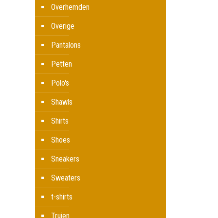
wor
Overhemden
op
de
Overige
prod
Pantalons
Petten
Polo's
Shawls
Shirts
Shoes
Sneakers
Sweaters
t-shirts
Truien