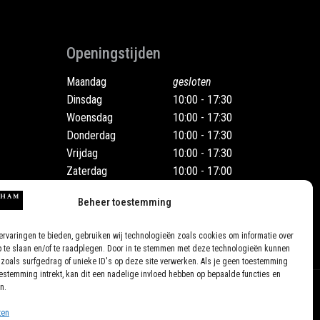
Openingstijden
Maandag
gesloten
Dinsdag
10:00 - 17:30
Woensdag
10:00 - 17:30
Donderdag
10:00 - 17:30
Vrijdag
10:00 - 17:30
Zaterdag
10:00 - 17:00
Ook op afspraak
Beheer toestemming
rvaringen te bieden, gebruiken wij technologieën zoals cookies om informatie over
p te slaan en/of te raadplegen. Door in te stemmen met deze technologieën kunnen
zoals surfgedrag of unieke ID's op deze site verwerken. Als je geen toestemming
oestemming intrekt, kan dit een nadelige invloed hebben op bepaalde functies en
n.
ten