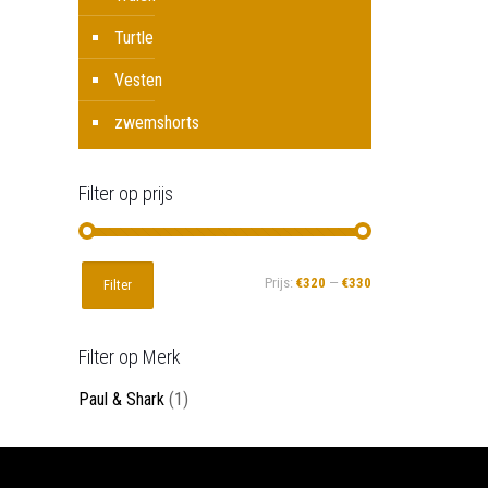
Turtle
Vesten
zwemshorts
Filter op prijs
Min.
Max.
Prijs:
€320
—
€330
Filter
prijs
prijs
Filter op Merk
Paul & Shark
(1)