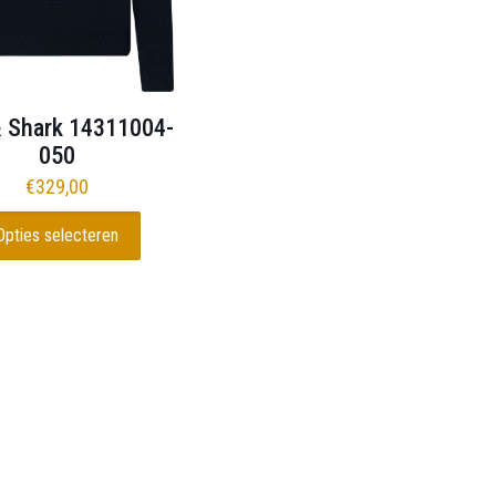
& Shark 14311004-
050
€
329,00
Opties selecteren
duct
t
rdere
ties.
e
e
ozen