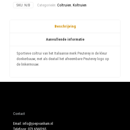
SKU:
N/B
Categorieën:
Coltruien
,
Koltruien
Beschrijving
Aanvullende informatie
Sportieve coltrui van het Italiaanse merk Peuterey in de kleur
donkerbauw, met als deatail het afneembare Peuterey logo op
de linkermouw.
Contact
Email:
info@joepvanham.nl
Telefoon:
073 6560265